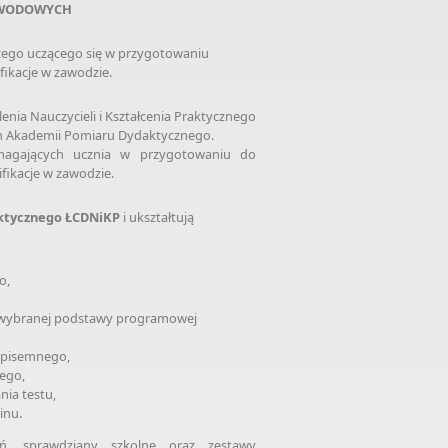
ZAWODOWYCH
jącego uczącego się w przygotowaniu
ikacje w zawodzie.
ia Nauczycieli i Kształcenia Praktycznego
ch Akademii Pomiaru Dydaktycznego.
magających ucznia w przygotowaniu do
fikacje w zawodzie.
aktycznego ŁCDNiKP
i ukształtują
o,
o wybranej podstawy programowej
 pisemnego,
ego,
ia testu,
inu.
ń, sprawdziany szkolne oraz zestawy