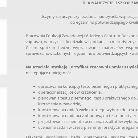
DLA NAUCZYCIELI SZKÓŁ 
Uczymy się uczyć, czyli zadania nauczyciela wspiera
do egzaminu potwierdzającego kwalif
Pracownia Edukacji Zawodowej Łódzkiego Centrum Doskonalen
zaprasza, nauczycieli do udziału w spotkaniach metodyczny
Celem spotkań będzie wypracowanie materiałów wspo
sprawdzianów szkolnych i egzaminów potwierdzających kwali
Nauczyciele uzyskają Certyfikat Pracowni Pomiaru Dyd
następujące umiejętności:
opracowania koncepcji testu pisemnego i praktyczneg
operacjonalizacji celów kształcenia,
planowania testu pisemnego i testu praktycznego d
kształcenia w zawodzie,
konstruowania zadań wielokrotnego wyboru do testu
konstruowania zadania z obudową do testu praktyczn
projektowania schematu oceniania rezultatów wykonan
oceniania zadań w części pisemnej i praktycznej egzam
Efektami współpracy będą opracowane arkusze zada