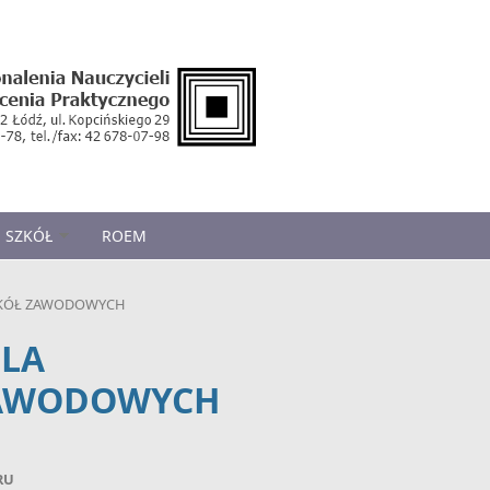
 SZKÓŁ
ROEM
SZKÓŁ ZAWODOWYCH
DLA
ZAWODOWYCH
RU