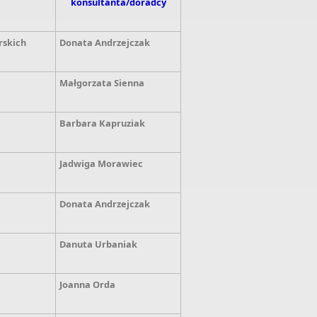
konsultanta/doradcy
rskich
Donata Andrzejczak
Małgorzata Sienna
Barbara Kapruziak
Jadwiga Morawiec
Donata Andrzejczak
Danuta Urbaniak
Joanna Orda