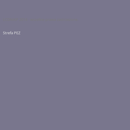
ŁCDNiKP 2014 - wszelkie prawa zastrzeżone.
Strefa PEZ