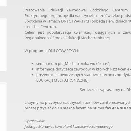
Pracowania Edukacji Zawodowej Łódzkiego Centrum Do
Praktycznego organizuje dla nauczycieli i uczniów szkół p
Spotkania w ramach DNI OTWARTYCH odbędą się w dniach 10-
siedzibie Centrum.
Celem jest popularyzacja kwalifikacji osiąganych w z
Regionalnego Ośrodka Edukacji Mechatronicznej.
W programie DNI OTWARTYCH:
seminarium pt. „Mechatronika wokół nas”,
informacja dotyczącą zawodów, w których kształcenie
prezentacje nowoczesnych stanowisk techniczno-d
EDUKACJI MECHATRONICZNEJ.
Serdecznie zapraszamy na D
Liczymy na przybycie nauczycieli i uczniów zainteresowany
proszę przysłać do
10 marca
faxem na numer
fax 42 678 07 9
Opracowała:
Jadwiga Morawiec
konsultant kształcenia zawodowego