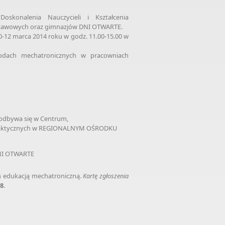
skonalenia Nauczycieli i Kształcenia
odstawowych oraz gimnazjów DNI OTWARTE.
12 marca 2014 roku w godz. 11.00-15.00 w
awodach mechatronicznych w pracowniach
 odbywa się w Centrum,
ydaktycznych w REGIONALNYM OŚRODKU
NI OTWARTE
ch edukacją mechatroniczną.
Kartę zgłoszenia
8.