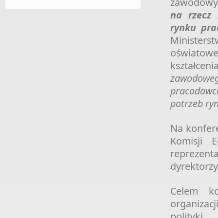
zawodowyc
na rzecz 
rynku pra
Ministers
oświatow
kształc
zawodoweg
pracodawc
potrzeb ry
Na konfere
Komisji 
reprezen
dyrektorzy
Celem ko
organizac
polityki