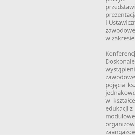
przedsta
prezentac
i Ustawicz
zawodowe 
w zakresi
Konferenc
Doskonale
wystąpien
zawodoweg
pojęcia k
jednakowo
w kształc
edukacji z
modułow
organiz
zaangażow