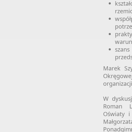
kszta
rzemi
współ
potrz
prakt
warun
szan
przed
Marek Sz
Okręgowej
organizac
W dyskusj
Roman La
Oświaty i
Małgorza
Ponadgim