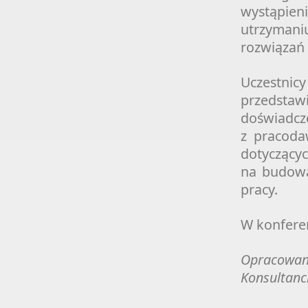
wystąpie
utrzyman
rozwiązań
Uczestnicy
przedstaw
doświadc
z pracoda
dotyczącyc
na budowa
pracy.
W konferen
Opracowan
Konsultanc