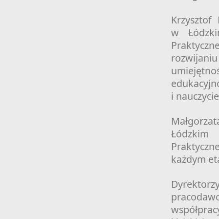
Krzysztof
w Łódzki
Praktycz
rozwijani
umiejętn
edukacyj
i nauczyci
Małgorzat
Łódzkim 
Praktycz
każdym et
Dyrektor
pracodaw
współprac