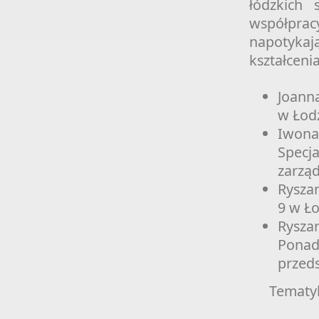
łódzkich 
współpracy
napotykaj
kształceni
Joann
w Łodz
Iwon
Specj
zarzą
Ryszar
9 w Ło
Rysz
Pona
przed
Tematyk