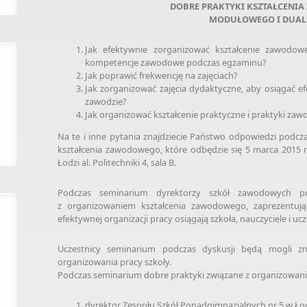
DOBRE PRAKTYKI KSZTAŁCENI
MODUŁOWEGO I DUA
Jak efektywnie zorganizować kształcenie zawodowe
kompetencje zawodowe podczas egzaminu?
Jak poprawić frekwencję na zajęciach?
Jak zorganizować zajęcia dydaktyczne, aby osiągać 
zawodzie?
Jak organizować kształcenie praktyczne i praktyki za
Na te i inne pytania znajdziecie Państwo odpowiedzi podcza
kształcenia zawodowego, które odbędzie się 5 marca 2015 r
Łodzi al. Politechniki 4, sala B.
Podczas seminarium dyrektorzy szkół zawodowych po
z organizowaniem kształcenia zawodowego, zaprezentują 
efektywnej organizacji pracy osiągają szkoła, nauczyciele i uc
Uczestnicy seminarium podczas dyskusji będą mogli zn
organizowania pracy szkoły.
Podczas seminarium dobre praktyki związane z organizowan
dyrektor Zespołu Szkół Ponadgimnazjalnych nr 5 w Łod