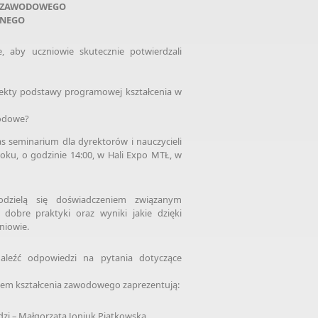
A ZAWODOWEGO
LNEGO
, aby uczniowie skutecznie potwierdzali
efekty podstawy programowej kształcenia w
wodowe?
s seminarium dla dyrektorów i nauczycieli
oku, o godzinie 14:00, w Hali Expo MTŁ, w
dzielą się doświadczeniem związanym
dobre praktyki oraz wyniki jakie dzięki
zniowie.
aleźć odpowiedzi na pytania dotyczące
iem kształcenia zawodowego zaprezentują:
zi – Małgorzata Joniuk Piątkowska,