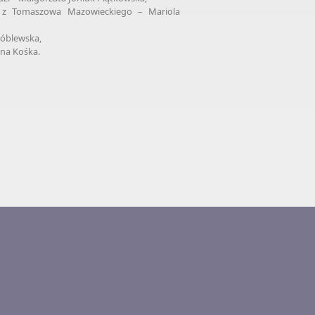
2 z Tomaszowa Mazowieckiego – Mariola
róblewska,
na Kośka.