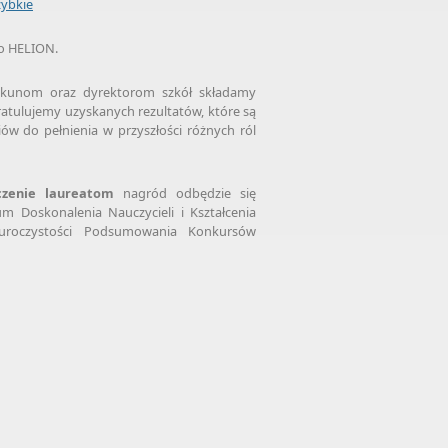
zybkie
o HELION.
iekunom oraz dyrektorom szkół składamy
Gratulujemy uzyskanych rezultatów, które są
w do pełnienia w przyszłości różnych ról
zenie
laureatom
nagród odbędzie się
 Doskonalenia Nauczycieli i Kształcenia
 uroczystości Podsumowania Konkursów