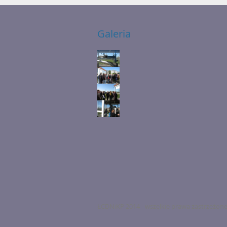
Galeria
ŁCDNiKP 2014 - wszelkie prawa zastrzeżone