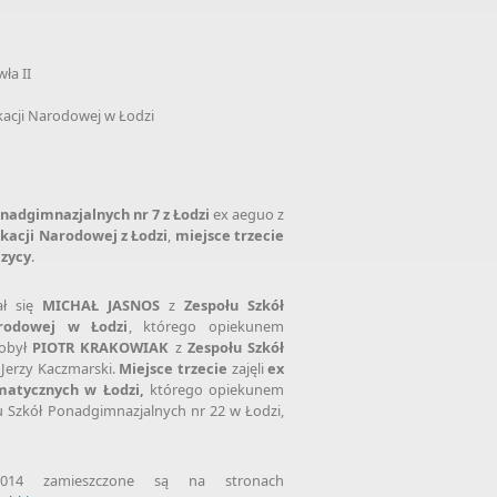
ła II
kacji Narodowej w Łodzi
nadgimnazjalnych nr 7 z Łodzi
ex aeguo z
ukacji Narodowej
z Łodzi
,
miejsce
trzecie
czycy
.
ł się
MICHAŁ JASNOS
z
Zespołu Szkół
rodowej
w Łodzi
, którego opiekunem
obył
PIOTR KRAKOWIAK
z
Zespołu Szkół
Jerzy Kaczmarski.
Miejsce
trzecie
zajęli
ex
rmatycznych w Łodzi,
którego opiekunem
u Szkół Ponadgimnazjalnych nr 22 w Łodzi,
014 zamieszczone są na stronach