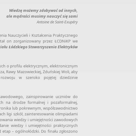
Wiedzę możemy zdobywać od innych,
ale mądrości musimy nauczyć się sami
Antoine de Saint-Exupéry
ia Nauczycieli i Kształcenia Praktycznego
stał on zorganizowany przez ŁCDNiKP we
iału Łódzkiego Stowarzyszenia Elektryków
ch o profilu elektrycznym, elektronicznym
za, Rawy Mazowieckiej, Zduńskiej Woli, aby
rozwoju w szeroko pojętej dziedzinie
 zawodowego, zainspirowanie uczniów do
h na drodze formalnej i pozaformalnej,
ktronika lub pokrewnym, współzawodnictwo
h ligi szkół, zainteresowanie olimpiadami
owania wiedzy i umiejętności zawodowych
danie wiedzy i umiejętności praktycznych
II etap – ogólnołódzki. Do finału zgłoszono