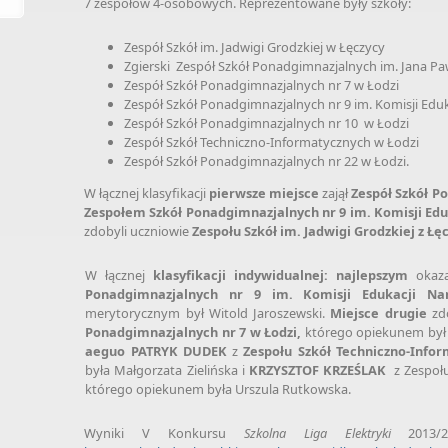
7 zespołów 4-osobowych. Reprezentowane były szkoły:
Zespół Szkół im. Jadwigi Grodzkiej w Łęczycy
Zgierski Zespół Szkół Ponadgimnazjalnych im. Jana Paw
Zespół Szkół Ponadgimnazjalnych nr 7 w Łodzi
Zespół Szkół Ponadgimnazjalnych nr 9 im. Komisji Edu
Zespół Szkół Ponadgimnazjalnych nr 10 w Łodzi
Zespół Szkół Techniczno-Informatycznych w Łodzi
Zespół Szkół Ponadgimnazjalnych nr 22 w Łodzi.
W łącznej klasyfikacji
pierwsze miejsce
zajął
Zespół Szkół Po
Zespołem Szkół Ponadgimnazjalnych nr 9 im. Komisji Ed
zdobyli uczniowie
Zespołu Szkół im. Jadwigi Grodzkiej z Łę
W łącznej
klasyfikacji
indywidualnej:
najlepszym
okaza
Ponadgimnazjalnych nr 9 im. Komisji Edukacji Na
merytorycznym był Witold Jaroszewski.
Miejsce drugie
zd
Ponadgimnazjalnych nr 7 w Łodzi,
którego opiekunem był 
aeguo
PATRYK DUDEK
z
Zespołu Szkół Techniczno-Info
była Małgorzata Zielińska i
KRZYSZTOF KRZEŚLAK
z Zespoł
którego opiekunem była Urszula Rutkowska.
Wyniki V Konkursu
Szkolna Liga Elektryki
2013/2