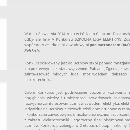
W dniu 8 kwietnia 2014 roku w Łódzkim Centrum Doskonalen
odbył się finał V Konkursu SZKOLNA LIGA ELEKTRYKI. Zo
współpracy ze szkołami zawodowymi
pod patronatem
Oddz
Polskich
.
Konkurs skierowany jest do uczniów szkół ponadgimnazjalny
lub pokrewnym z Łodzi z włączeniem Pabianic, Zgierza, Łowic
zainteresować młodych ludzi możliwościami dalszego 
elektrotechniki.
Celem Konkursu jest podniesienie poziomu kształcenia
pogłębienia wiedzy i umiejętności zawodowych osiąganyc
rozwijanie zainteresowań uczniów zawodem elektryka, ele
indywidualne uczniów z różnych szkół oraz grupowe w ramac
i konkursami zawodowymi, umożliwienie uczniom zaprezent
z zakresu elektrotechniki. Tegoroczny finał obejmował ba
uczniów. Konkurs przebiegał w 2 etapach: I etap – szkolny, 