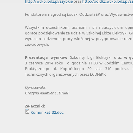
http://wckp.lodz.pl/szybkie
oraz
http://ooidkz.wckp.lodz.pl/s
Fundatorem nagród są Łódzki Oddział SEP oraz Wydawnictw
Wszystkim uczestnikom, uczniom i ich nauczycielom op
gorące podziękowanie za udział w Szkolnej Lidze Elektryki. 
wyrazem codziennej pracy włożonej w przygotowanie ucznió
zawodowych.
Prezentacja wyników
Szkolnej Ligi Elektryki oraz
wręc
3 czerwca 2014 roku o godzinie 11.00 w Łódzkim Centrum
Praktycznego ul. Kopcińskiego 29 sala 310 podczas
Technicznych organizowanych przez ŁCDNiKP.
Opracowała:
Grażyna Adamiec
ŁCDNiKP
Załączniki:
Komunikat_32.doc