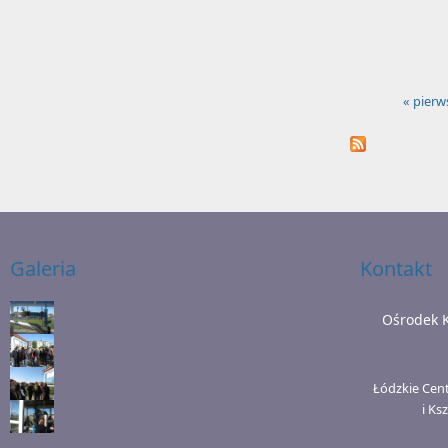
« pierw
Strony
Galeria
Kontakt
Ośrodek 
Łódzkie Cen
i Ks