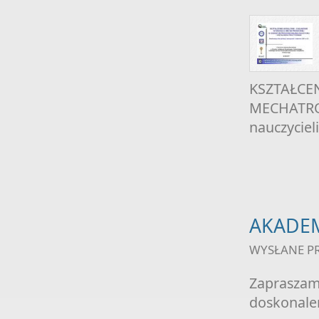
KSZTAŁCE
MECHATRON
nauczycieli
AKADE
WYSŁANE P
Zapraszam
doskonalen