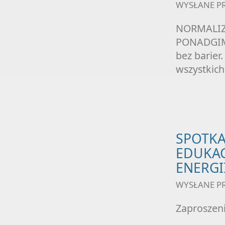
WYSŁANE P
NORMALIZA
PONADGIMN
bez barier
wszystkic
SPOTKA
EDUKAC
ENERGI
WYSŁANE P
Zaproszeni