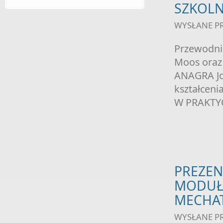
SZKOLN
WYSŁANE P
Przewodnic
Moos oraz 
ANAGRA Joa
kształcen
W PRAKTY
PREZENT
MODUŁ
MECHAT
WYSŁANE P