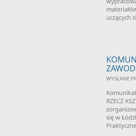
wypracowan
materiałó
uczących s
KOMUNI
ZAWOD
WYSŁANE P
Komunikat 
RZECZ KS
zorganizo
się w Łódz
Praktyczne