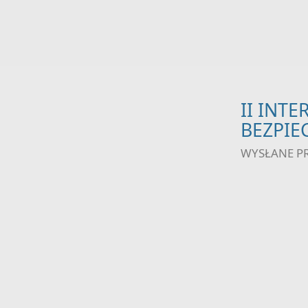
II INT
BEZPIE
WYSŁANE P