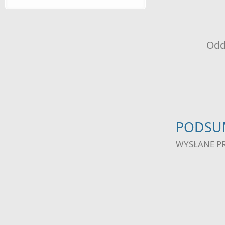
o
Oddzi
PODSU
WYSŁANE P