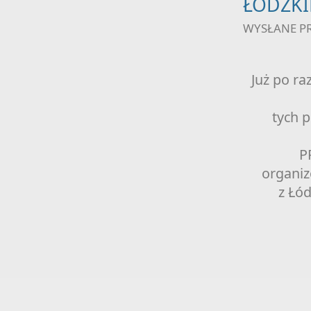
ŁÓDZKIE
WYSŁANE P
Już po raz
tych p
PR
organizo
z Łód