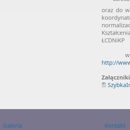
oraz do w
koordynat
normaliza
Kształceni
ŁCDNiKP
w zak
http://www
Załącznik
SzybkaI
Galeria
Kontakt