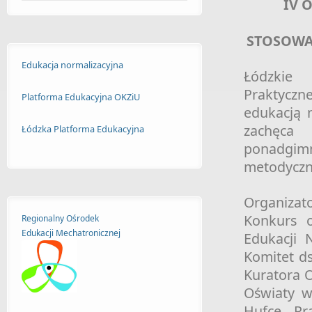
IV 
STOSOWA
Edukacja normalizacyjna
Łódzkie 
Praktyczn
Platforma Edukacyjna OKZiU
edukacją 
zachęca
Łódzka Platforma Edukacyjna
ponadgimn
metodyczny
Organizat
Konkurs o
Regionalny Ośrodek
Edukacji
Mechatronicznej
Edukacji N
Komitet d
Kuratora 
Oświaty w
Hufce Pr