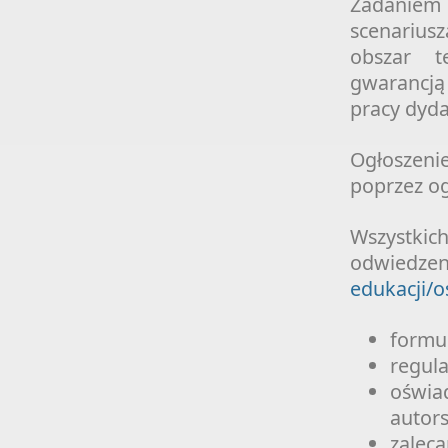
Zadaniem
scenariusz
obszar t
gwarancją 
pracy dyd
Ogłoszen
poprzez og
Wszystkic
odwiedzen
edukacji/o
formul
regul
oświa
autors
zaleca