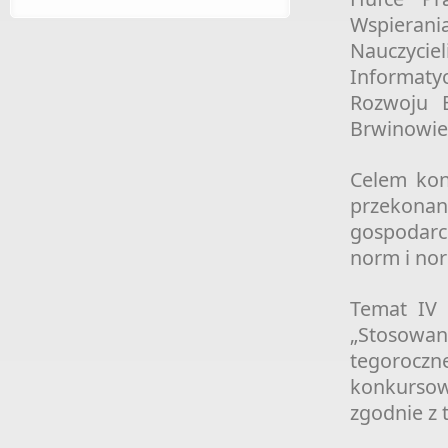
Wspierani
Nauczyci
Informaty
Rozwoju E
Brwinowie
Celem kon
przekonani
gospodarc
norm i nor
Temat IV 
„Stosowan
tegorocz
konkursow
zgodnie z