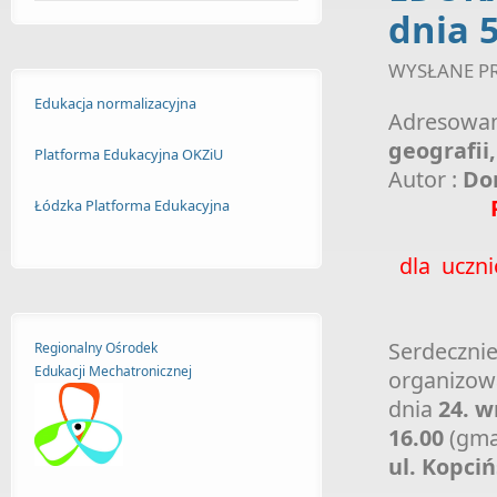
dnia 5
WYSŁANE P
Edukacja normalizacyjna
Adresowan
geografii
Platforma Edukacyjna OKZiU
Autor :
Dor
Łódzka Platforma Edukacyjna
dla uczni
Serdecznie
Regionalny Ośrodek
Edukacji
Mechatronicznej
organizo
dnia
24. w
16.00
(gma
ul. Kopciń