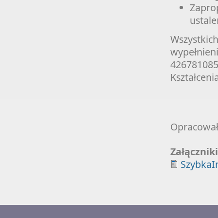
Zaprop
ustale
Wszystkich
wypełnieni
426781085
Kształceni
Opracowała
Załącznik
SzybkaI