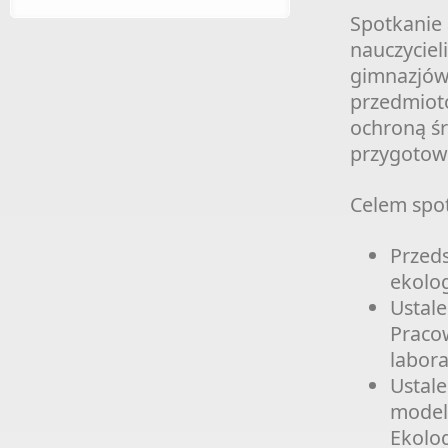
Spotkanie
nauczycieli
gimnazjów 
przedmioto
ochroną śr
przygotowa
Celem spot
Przeds
ekolog
Ustale
Pracow
labora
Ustale
model
Ekolo